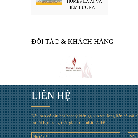
HOMES LÀ AI VÀ
TIỀM LỰC RA
SAO KHI PHÁT
TRIỂN DỰ ÁN
MASTERI RIVERA
ĐÀ NẴNG?
ĐỐI TÁC & KHÁCH HÀNG
LIÊN HỆ
Nếu bạn có câu hỏi hoặc ý kiến gì, xin vui lòng liên hệ với 
trả lời bạn trong thời gian sớm nhất có thể.