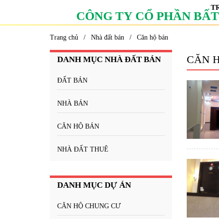
T
C
Ô
N
G
T
Y
C
Ổ
P
H
Ầ
N
B
Ấ
T
Trang chủ
Nhà đất bán
Căn hộ bán
CĂN 
DANH MỤC NHÀ ĐẤT BÁN
ĐẤT BÁN
NHÀ BÁN
CĂN HỘ BÁN
NHÀ ĐẤT THUÊ
DANH MỤC DỰ ÁN
CĂN HỘ CHUNG CƯ