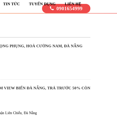
TIN TỨC
TUYỂN DỤNG
LIÊN HỆ
0901654999
RỌNG PHỤNG, HOÀ CƯỜNG NAM, ĐÀ NẴNG
M VIEW BIỂN ĐÀ NẴNG, TRẢ TRƯỚC 50% CÒN
uận Liên Chiểu, Đà Nẵng