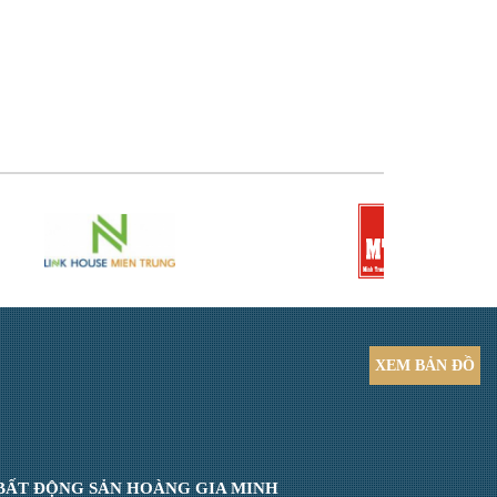
XEM
BẢN ĐỒ
BẤT ĐỘNG SẢN HOÀNG GIA MINH