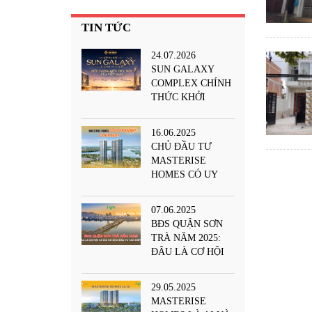
TIN TỨC
24.07.2026
SUN GALAXY
COMPLEX CHÍNH
THỨC KHỞI
CÔNG TẠI ĐÀ
NẴNG – BIỂU
16.06.2025
TƯỢNG KIẾN
CHỦ ĐẦU TƯ
TRÚC MỚI BÊN
MASTERISE
SÔNG HÀN
HOMES CÓ UY
TÍN KHÔNG? CÓ
NÊN MUA CÁC
07.06.2025
DỰ ÁN
BĐS QUẬN SƠN
MASTERISE?
TRÀ NĂM 2025:
ĐÂU LÀ CƠ HỘI
VÀ RỦI RO NHÀ
ĐẦU TƯ CẦN
29.05.2025
BIẾT?
MASTERISE