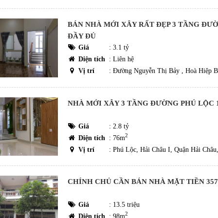
BÁN NHÀ MỚI XÂY RẤT ĐẸP 3 TẦNG ĐƯỜ
ĐẦY ĐỦ
Giá
:
3.1 tỷ
Diện tích
: Liên hệ
Vị trí
: Đường Nguyễn Thị Bảy , Hoà Hiệp B
NHÀ MỚI XÂY 3 TẦNG ĐƯỜNG PHÚ LỘC 
Giá
:
2.8 tỷ
2
Diện tích
: 76m
Vị trí
: Phú Lộc, Hải Châu I, Quận Hải Châu
CHÍNH CHỦ CẦN BÁN NHÀ MẶT TIỀN 35
Giá
:
13.5 triệu
2
Diện tích
: 98m