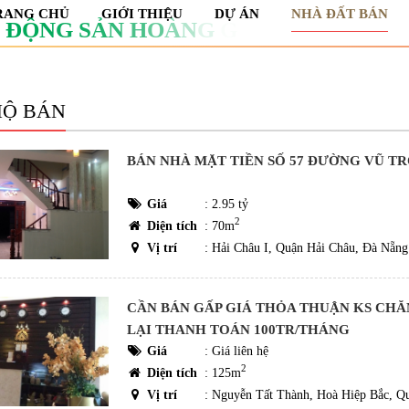
RANG CHỦ
GIỚI THIỆU
DỰ ÁN
NHÀ ĐẤT BÁN
Đ
Ộ
N
G
S
Ả
N
H
O
À
N
G
G
I
A
M
I
N
H
HỘ BÁN
BÁN NHÀ MẶT TIỀN SỐ 57 ĐƯỜNG VŨ T
Giá
:
2.95 tỷ
2
Diện tích
: 70m
Vị trí
: Hải Châu I, Quận Hải Châu, Đà Nẵng
CẦN BÁN GẤP GIÁ THỎA THUẬN KS CHĂ
LẠI THANH TOÁN 100TR/THÁNG
Giá
:
Giá liên hệ
2
Diện tích
: 125m
Vị trí
: Nguyễn Tất Thành, Hoà Hiệp Bắc, Q