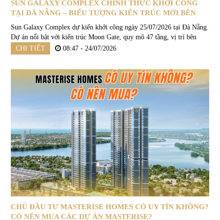
SUN GALAXY COMPLEX CHÍNH THỨC KHỞI CÔNG
TẠI ĐÀ NẴNG – BIỂU TƯỢNG KIẾN TRÚC MỚI BÊN
SÔNG HÀN
Sun Galaxy Complex dự kiến khởi công ngày 25/07/2026 tại Đà Nẵng.
Dự án nổi bật với kiến trúc Moon Gate, quy mô 47 tầng, vị trí bên
sông Hàn và định hướng trở thành biểu tượng đô thị mới của thành...
CHI TIẾT
08:47 - 24/07/2026
CHỦ ĐẦU TƯ MASTERISE HOMES CÓ UY TÍN KHÔNG?
CÓ NÊN MUA CÁC DỰ ÁN MASTERISE?