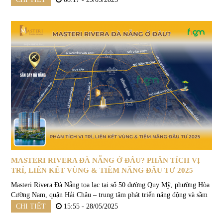
tên...
MASTERI RIVERA ĐÀ NẴNG Ở ĐÂU? PHÂN TÍCH VỊ
TRÍ, LIÊN KẾT VÙNG & TIỀM NĂNG ĐẦU TƯ 2025
Masteri Rivera Đà Nẵng tọa lạc tại số 50 đường Quy Mỹ, phường Hòa
Cường Nam, quận Hải Châu – trung tâm phát triển năng động và sầm
uất bậc nhất TP. Đà Nẵng. Với vị trí chiến lược này, dự án không chỉ...
CHI TIẾT
15:55 - 28/05/2025