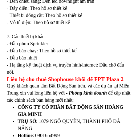
- Đèn chiếu sáng: Đèn led downlight âm trần
- Dây điện: Theo hồ sơ thiết kế
- Thiết bị đóng cắt: Theo hồ sơ thiết kế
- Vỏ tủ điện: Theo hồ sơ thiết kế
7. Các thiết bị khác:
- Đầu phun Sprinkler
- Đầu báo cháy: Theo hồ sơ thiết kế
- Đầu báo nhiệt
- Hạ tầng kỹ thuật dịch vụ truyền hình/internet: Đầu chờ đấu
nối.
Liên hệ cho thuê Shophouse khối đế FPT Plaza 2
Quý khách quan tâm Bất Động Sản trên, và các dự án tại Miền
Trung xin vui lòng liên hệ với -
Phòng kinh doanh
để cập nhật
các chính sách bán hàng mới nhất:
CÔNG TY CỔ PHẦN BẤT ĐỘNG SẢN HOÀNG
GIA MINH
TRỤ SỞ:
1079 NGÔ QUYỀN, THÀNH PHỐ ĐÀ
NẴNG
Hotline
: 0901654999