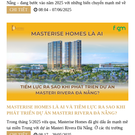
Nẵng – đang bước vào năm 2025 với những biến chuyển mạnh mẽ về
giá đất, nguồn cung và sóng đầu tư. Nhưng phía sau những lời mời gọi
CHI TIẾT
08:04 - 07/06/2025
hấp...
MASTERISE HOMES LÀ AI VÀ TIỀM LỰC RA SAO KHI
PHÁT TRIỂN DỰ ÁN MASTERI RIVERA ĐÀ NẴNG?
Trong tháng 5/2025 vừa qua, Masterise Homes đã ghi dấu ấn mạnh mẽ
tại miền Trung với dự án Masteri Rivera Đà Nẵng. Ở các thị trường
lớn như TP.HCM, Hà Nội hay Hải Phòng, Masterise Homes đã là cái
CHI TIẾT
08:17 - 29/05/2025