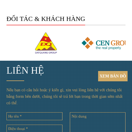
ĐỐI TÁC & KHÁCH HÀNG
LIÊN HỆ
XEM
BẢN ĐỒ
Nếu bạn có câu hỏi hoặc ý kiến gì, xin vui lòng liên hệ với chúng tôi
bằng form bên dưới, chúng tôi sẽ trả lời bạn trong thời gian sớm nhất
có thể.