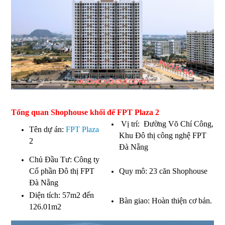
Tổng quan
Shophouse khối đế FPT Plaza 2
Vị trí: Đường Võ Chí Công,
Tên dự án:
FPT Plaza
Khu Đô thị công nghệ FPT
2
Đà Nẵng
Chủ Đầu Tư: Công ty
Cổ phần Đô thị FPT
Quy mô: 23 căn Shophouse
Đà Nẵng
Diện tích: 57m2 đến
Bàn giao: Hoàn thiện cơ bản.
126.01m2