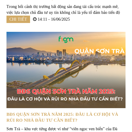
Trong bối cảnh thị trường bất động sản đang tái cấu trúc mạnh mẽ,
việc lựa chọn chủ đầu tư uy tín không chỉ là yếu tố đảm bảo tiến độ
bàn giao, pháp lý an toàn mà còn quyết định đến tiềm năng sinh lời...
CHI TIẾT
14:11 - 16/06/2025
BĐS QUẬN SƠN TRÀ NĂM 2025: ĐÂU LÀ CƠ HỘI VÀ
RỦI RO NHÀ ĐẦU TƯ CẦN BIẾT?
Sơn Trà – khu vực từng được ví như “viên ngọc ven biển” của Đà